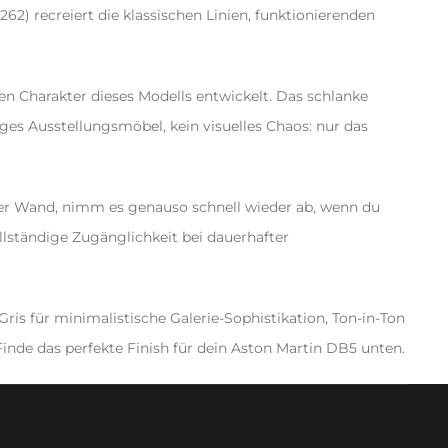
) recreiert die klassischen Linien, funktionierenden
len Charakter dieses Modells entwickelt. Das schlanke
es Ausstellungsmöbel, kein visuelles Chaos: nur das
der Wand, nimm es genauso schnell wieder ab, wenn du
llständige Zugänglichkeit bei dauerhafter
ris für minimalistische Galerie-Sophistikation, Ton-in-Ton
 Finde das perfekte Finish für dein Aston Martin DB5 unten.