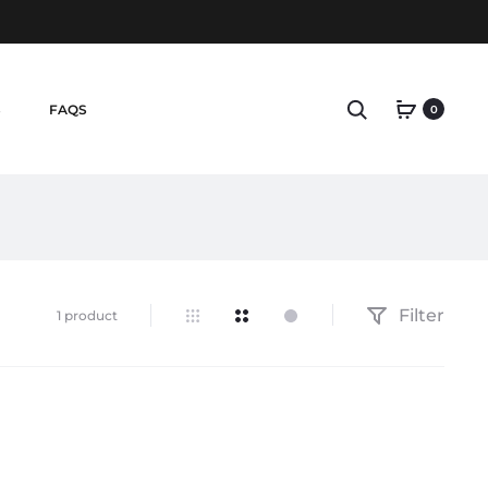
Search
S
FAQS
0
Filter
Einzelnes
1 product
Ergebnis
wird
angezeigt