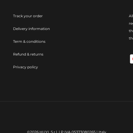
Track your order
Al
re
Delivery information
th
t
Term & conditions
Refund & returns
Privacy policy
©2026 HUYL S.r.l. | P.IVA 05373080265 | Italy