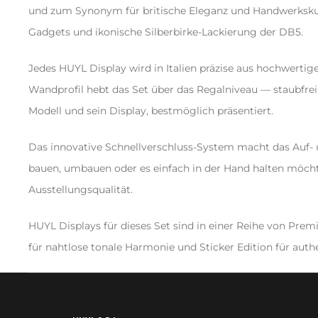
und zum Synonym für britische Eleganz und Handwerkskuns
Gadgets und ikonische Silberbirke-Lackierung der DB5.
Jedes HUYL Display wird in Italien präzise aus hochwertige
Wandprofil hebt das Set über das Regalniveau — staubfrei
Modell und sein Display, bestmöglich präsentiert.
Das innovative Schnellverschluss-System macht das Auf-
bauen, umbauen oder es einfach in der Hand halten möchtes
Ausstellungsqualität.
HUYL Displays für dieses Set sind in einer Reihe von Premi
für nahtlose tonale Harmonie und Sticker Edition für authe