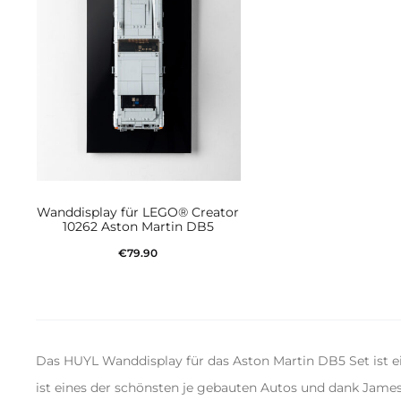
Wanddisplay für LEGO® Creator
10262 Aston Martin DB5
€
79.90
In den Warenkorb
Das HUYL Wanddisplay für das Aston Martin DB5 Set ist
ist eines der schönsten je gebauten Autos und dank James