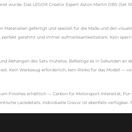
t wurde. Das LEGO® Creator Expert Aston Martin DB5 (Set 10262
n Materialien gefertigt und speziell für die Maße und den visuel
, perfekt gerahmt und immer aufmerksamkeitsstark. Kein sperrig
 und Abhängen des Sets mühelos. Befestige es in Sekunden an 
t. Kein Werkzeug erforderlich, kein Risiko für das Modell — vo
um-Finishes erhältlich — Carbon für Motorsport-Intensität, Pur G
ntische Lackdetails. Individuelle Gravur ist ebenfalls verfügbar.