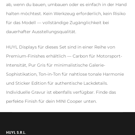
ab, wenn du bauen, umbauen oder es einfach in der Hand
halten möchtest. Kein Werkzeug erforderlich, kein Risiko
für das Modell — vollständige Zugänglichkeit bei
dauerhafter Ausstellungsqualität.
HUYL Displays für dieses Set sind in einer Reihe von
Premium-Finishes erhältlich — Carbon für Motorsport-
Intensität, Pur Gris für minimalistische Galerie-
Sophistikation, Ton-in-Ton für nahtlose tonale Harmonie
und Sticker Edition für authentische Lackdetails.
Individuelle Gravur ist ebenfalls verfügbar. Finde das
perfekte Finish für dein MINI Cooper unten.
HUYL S.R.L.