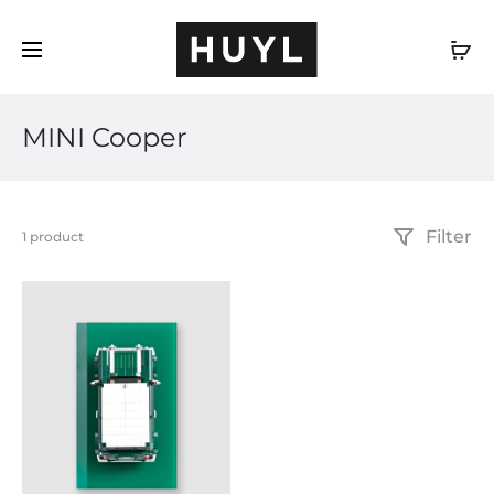
DE
MINI Cooper
Filter
Einzelnes
1 product
Ergebnis
wird
angezeigt