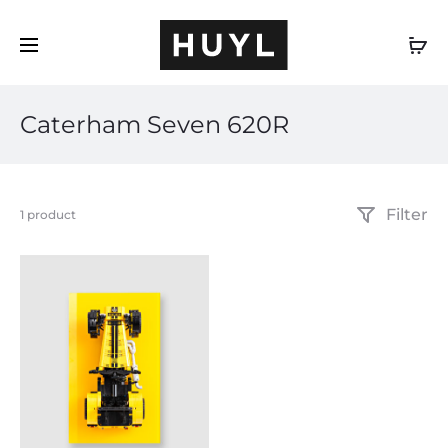
DE
Caterham Seven 620R
Filter
Einzelnes
1 product
Ergebnis
wird
angezeigt