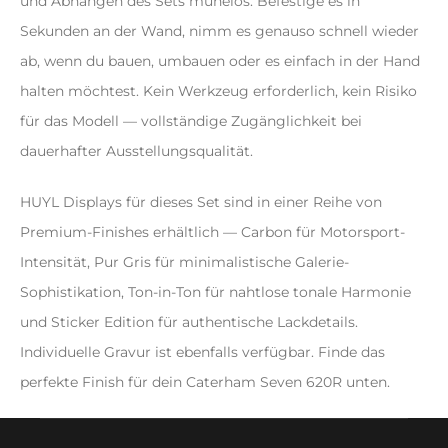
und Abhängen des Sets mühelos. Befestige es in
Sekunden an der Wand, nimm es genauso schnell wieder
ab, wenn du bauen, umbauen oder es einfach in der Hand
halten möchtest. Kein Werkzeug erforderlich, kein Risiko
für das Modell — vollständige Zugänglichkeit bei
dauerhafter Ausstellungsqualität.
HUYL Displays für dieses Set sind in einer Reihe von
Premium-Finishes erhältlich — Carbon für Motorsport-
Intensität, Pur Gris für minimalistische Galerie-
Sophistikation, Ton-in-Ton für nahtlose tonale Harmonie
und Sticker Edition für authentische Lackdetails.
Individuelle Gravur ist ebenfalls verfügbar. Finde das
perfekte Finish für dein Caterham Seven 620R unten.