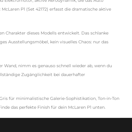
d Elektromotor, aktive Aerodynamik, die das Auto
cLaren P1 (Set 42172) erfasst die dramatische aktive
len Charakter dieses Modells entwickelt. Das schlanke
es Ausstellungsmöbel, kein visuelles Chaos: nur das
der Wand, nimm es genauso schnell wieder ab, wenn du
llständige Zugänglichkeit bei dauerhafter
ris für minimalistische Galerie-Sophistikation, Ton-in-Ton
Finde das perfekte Finish für dein McLaren P1 unten.