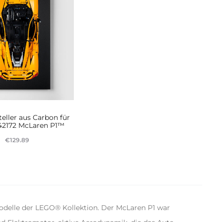
eller aus Carbon für
2172 McLaren P1™
€
129.89
eiterlesen
delle der LEGO® Kollektion. Der McLaren P1 war