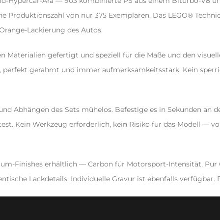
id-Hypercar-Ära — 903 kombinierte PS aus einem Biturbo-V8 un
ne Produktionszahl von nur 375 Exemplaren. Das LEGO® Technic M
-Orange-Lackierung des Autos.
n Materialien gefertigt und speziell für die Maße und den visuel
, perfekt gerahmt und immer aufmerksamkeitsstark. Kein sperrig
 und Abhängen des Sets mühelos. Befestige es in Sekunden an 
t. Kein Werkzeug erforderlich, kein Risiko für das Modell — vo
um-Finishes erhältlich — Carbon für Motorsport-Intensität, Pur G
tische Lackdetails. Individuelle Gravur ist ebenfalls verfügbar. 