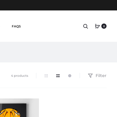
Search
S
FAQS
0
Filter
Alle
4 products
4 Ergebnisse
werden
angezeigt
Nach
Beliebtheit
sortiert