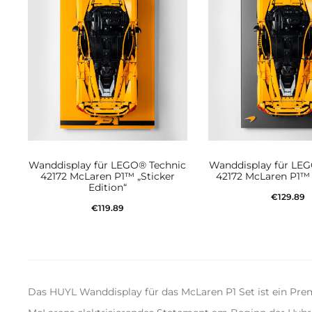
Wanddisplay für LEGO® Technic
Wanddisplay für LE
42172 McLaren P1™ „Sticker
42172 McLaren P1™ 
Edition“
€
129.89
€
119.89
In den Waren
In den Warenkorb
Das HUYL Wanddisplay für das McLaren P1 Set ist ein Pr