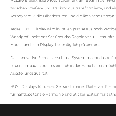
McLarens elektrisierendes Statement am Beginn der Hybr
zwischen Straßen- und Trackmodus transformierte, und ei
Aerodynamik, die Dihedertüren und die ikonische Papaya
Jedes HUYL Display wird in Italien präzise aus hochwertige
Wandprofil hebt das Set über das Regalniveau — staubfrei
Modell und sein Display, bestmöglich präsentiert.
Das innovative Schnellverschluss-System macht das Auf-
bauen, umbauen oder es einfach in der Hand halten möchtes
Ausstellungsqualität.
HUYL Displays für dieses Set sind in einer Reihe von Premi
für nahtlose tonale Harmonie und Sticker Edition für authen