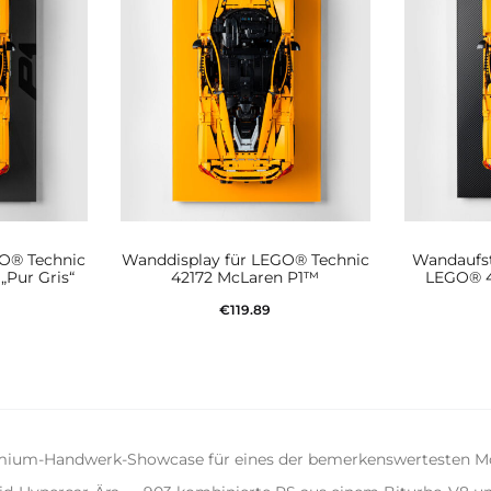
GO® Technic
Wanddisplay für LEGO® Technic
Wandaufst
„Pur Gris“
42172 McLaren P1™
LEGO® 4
€
119.89
korb
In den Warenkorb
W
emium-Handwerk-Showcase für eines der bemerkenswertesten Mo