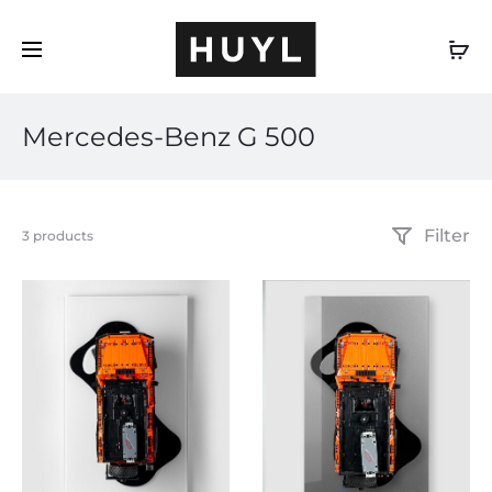
DE
Mercedes-Benz G 500
Filter
Alle
3 products
3 Ergebnisse
werden
angezeigt
Nach
Beliebtheit
sortiert