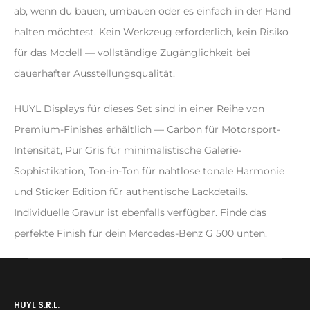
ab, wenn du bauen, umbauen oder es einfach in der Hand
halten möchtest. Kein Werkzeug erforderlich, kein Risiko
für das Modell — vollständige Zugänglichkeit bei
dauerhafter Ausstellungsqualität.
HUYL Displays für dieses Set sind in einer Reihe von
Premium-Finishes erhältlich — Carbon für Motorsport-
Intensität, Pur Gris für minimalistische Galerie-
Sophistikation, Ton-in-Ton für nahtlose tonale Harmonie
und Sticker Edition für authentische Lackdetails.
Individuelle Gravur ist ebenfalls verfügbar. Finde das
perfekte Finish für dein Mercedes-Benz G 500 unten.
HUYL S.R.L.