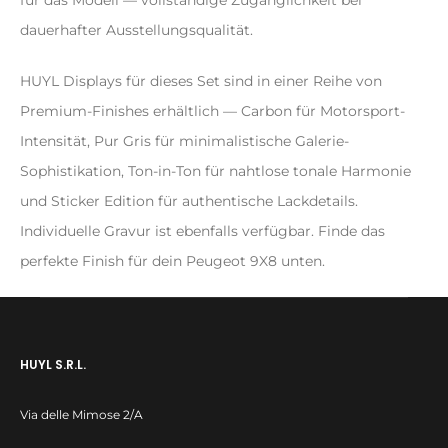
dauerhafter Ausstellungsqualität.
HUYL Displays für dieses Set sind in einer Reihe von
Premium-Finishes erhältlich — Carbon für Motorsport-
Intensität, Pur Gris für minimalistische Galerie-
Sophistikation, Ton-in-Ton für nahtlose tonale Harmonie
und Sticker Edition für authentische Lackdetails.
Individuelle Gravur ist ebenfalls verfügbar. Finde das
perfekte Finish für dein Peugeot 9X8 unten.
HUYL S.R.L.
Via delle Mimose 2/A