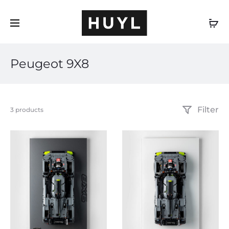
DE
Peugeot 9X8
Filter
Alle
3 products
3 Ergebnisse
werden
angezeigt
Nach
Beliebtheit
sortiert