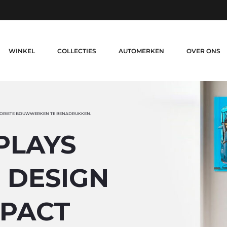
WINKEL
COLLECTIES
AUTOMERKEN
OVER ONS
AVORIETE BOUWWERKEN TE BENADRUKKEN.
PLAYS
 DESIGN
MPACT