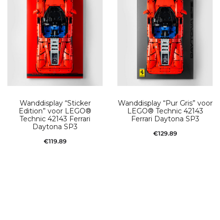
Wanddisplay “Sticker
Wanddisplay “Pur Gris” voor
Edition” voor LEGO®
LEGO® Technic 42143
Technic 42143 Ferrari
Ferrari Daytona SP3
Daytona SP3
€
129.89
€
119.89
Toevoegen aan
Toevoegen aan
winkelwagen
winkelwagen