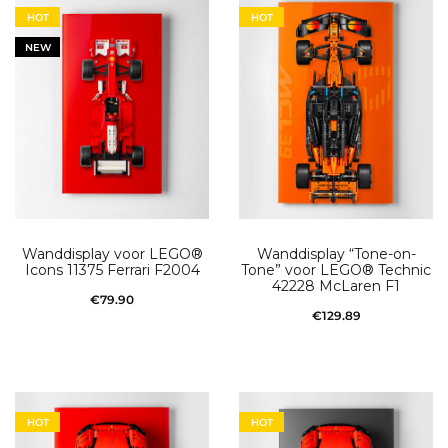
HOT
HOT
NEW
Wanddisplay voor LEGO®
Wanddisplay “Tone-on-
Icons 11375 Ferrari F2004
Tone” voor LEGO® Technic
42228 McLaren F1
€
79.90
€
129.89
Toevoegen aan
Toevoegen aan
winkelwagen
winkelwagen
HOT
HOT