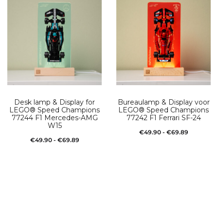
Desk lamp & Display for
Bureaulamp & Display voor
LEGO® Speed Champions
LEGO® Speed Champions
77244 F1 Mercedes-AMG
77242 F1 Ferrari SF-24
W15
Prijsklasse
€
49.90
-
€
69.89
Prijsklasse:
€
49.90
-
€
69.89
Dit
€49.90
Opties selecteren
Dit
€49.90
Opties selecteren
produc
tot
product
tot
heeft
€69.89
heeft
€69.89
meerd
meerdere
variatie
variaties.