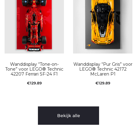
Wanddisplay “Tone-on-
Wanddisplay “Pur Gris” voor
Tone” voor LEGO® Technic
LEGO® Technic 42172
42207 Ferrari SF-24 F1
McLaren P1
:
€
129.89
€
129.89
Toevoegen aan
Toevoegen aan
t
winkelwagen
winkelwagen
Bekijk alle
ere
s.