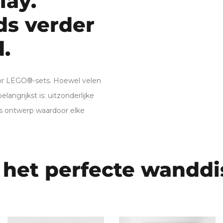
lay.
ds verder
d.
or LEGO®-sets. Hoewel velen
langrijkst is: uitzonderlijke
os ontwerp waardoor elke
 het perfecte wanddi