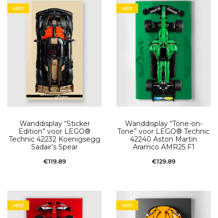
HOT
HOT
Wanddisplay “Sticker
Wanddisplay “Tone-on-
Edition” voor LEGO®
Tone” voor LEGO® Technic
Technic 42232 Koenigsegg
42240 Aston Martin
Sadair’s Spear
Aramco AMR25 F1
€
119.89
€
129.89
Toevoegen aan
Toevoegen aan
winkelwagen
winkelwagen
HOT
HOT