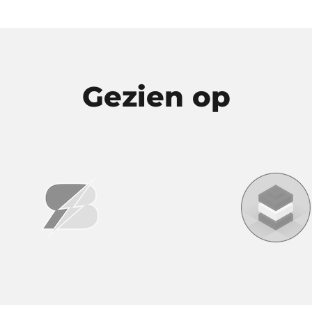
en
n
Gezien op
tpagina