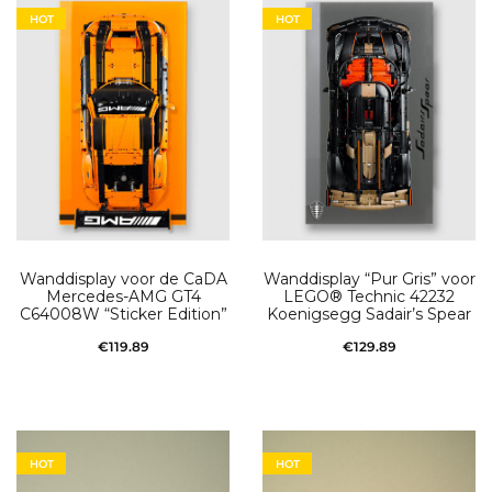
HOT
HOT
Wanddisplay voor de CaDA
Wanddisplay “Pur Gris” voor
Mercedes-AMG GT4
LEGO® Technic 42232
C64008W “Sticker Edition”
Koenigsegg Sadair’s Spear
€
119.89
€
129.89
Toevoegen aan
Toevoegen aan
winkelwagen
winkelwagen
HOT
HOT