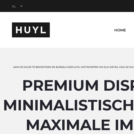
NL
HOME
AAN DE MUUR TE BEVESTIGEN EN BUREAU-DISPLAYS, ONTWORPEN OM ELK DETAIL VAN JE F
PREMIUM DIS
MINIMALISTISCH
MAXIMALE I