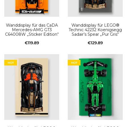
Wanddisplay für das CaDA
Wanddisplay für LEGO®
Mercedes-AMG GT3
Technic 42232 Koenigsegg
C64008W „Sticker Edition“
Sadair’s Spear „Pur Gris“
€
119.89
€
129.89
In den Warenkorb
In den Warenkorb
HOT
HOT