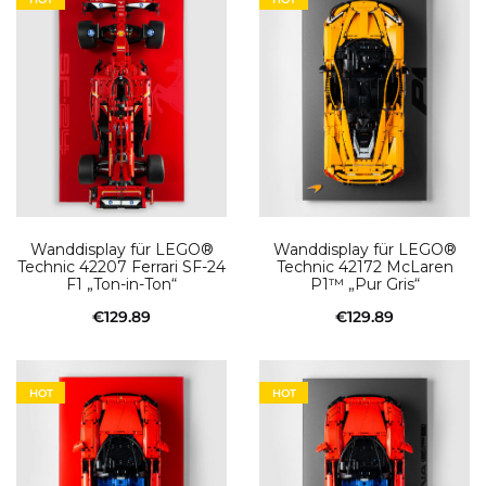
€69.89
weist
€69.89
weist
mehrere
mehr
Varianten
Varia
auf.
auf.
Die
Die
Optionen
Optio
können
könn
auf
auf
Wanddisplay für LEGO®
Wanddisplay für LEGO®
Technic 42207 Ferrari SF-24
Technic 42172 McLaren
der
der
F1 „Ton-in-Ton“
P1™ „Pur Gris“
Produktseite
Produ
€
129.89
€
129.89
gewählt
gewäh
In den Warenkorb
In den Warenkorb
werden
werd
HOT
HOT