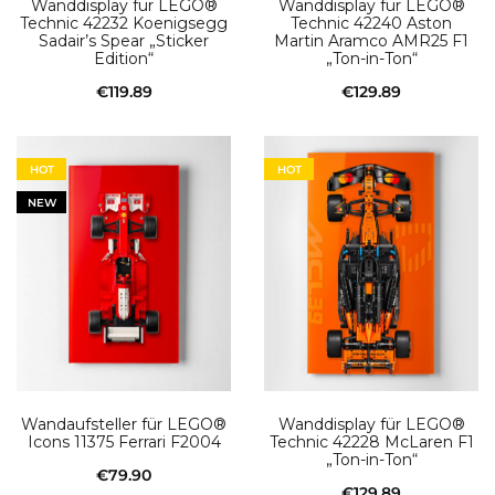
Wanddisplay für LEGO®
Wanddisplay für LEGO®
Technic 42232 Koenigsegg
Technic 42240 Aston
Sadair’s Spear „Sticker
Martin Aramco AMR25 F1
Edition“
„Ton-in-Ton“
€
119.89
€
129.89
In den Warenkorb
In den Warenkorb
HOT
HOT
NEW
Wandaufsteller für LEGO®
Wanddisplay für LEGO®
Icons 11375 Ferrari F2004
Technic 42228 McLaren F1
„Ton-in-Ton“
€
79.90
€
129.89