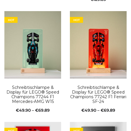
In den Warenkorb
In den Warenkorb
HOT
HOT
Schreibtischlampe &
Schreibtischlampe &
Display für LEGO® Speed
Display für LEGO® Speed
Champions 77244 F1
Champions 77242 F1 Ferrari
Mercedes-AMG W15
SF-24
Preisspanne:
Preissp
€
49.90
–
€
69.89
€
49.90
–
€
69.89
€49.90
Dieses
€49.90
Diese
Ausführung wählen
Ausführung wählen
bis
Produkt
bis
Produ
HOT
HOT