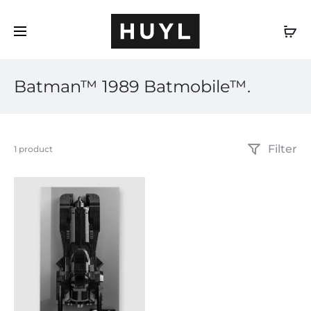
DE
Batman™ 1989 Batmobile™.
Filter
Einzelnes
1 product
Ergebnis
wird
angezeigt