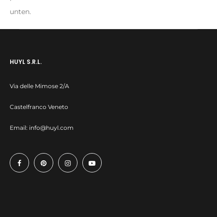
unten.
HUYL S.R.L.
Via delle Mimose 2/A
Castelfranco Veneto
Email:
info@huyl.com