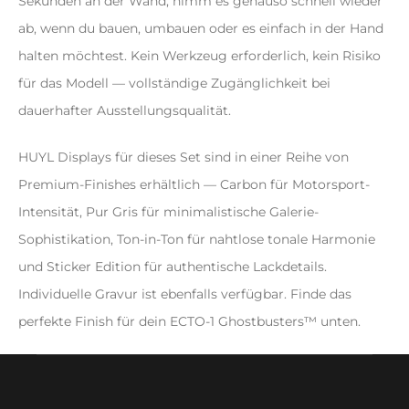
Sekunden an der Wand, nimm es genauso schnell wieder
ab, wenn du bauen, umbauen oder es einfach in der Hand
halten möchtest. Kein Werkzeug erforderlich, kein Risiko
für das Modell — vollständige Zugänglichkeit bei
dauerhafter Ausstellungsqualität.
HUYL Displays für dieses Set sind in einer Reihe von
Premium-Finishes erhältlich — Carbon für Motorsport-
Intensität, Pur Gris für minimalistische Galerie-
Sophistikation, Ton-in-Ton für nahtlose tonale Harmonie
und Sticker Edition für authentische Lackdetails.
Individuelle Gravur ist ebenfalls verfügbar. Finde das
perfekte Finish für dein ECTO-1 Ghostbusters™ unten.