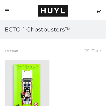
DE
ECTO-1 Ghostbusters™
Filter
Einzelnes
1 product
Ergebnis
wird
angezeigt