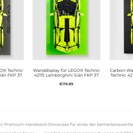
GO® Technic
Wanddisplay für LEGO® Technic
Carbon-Wa
ián FKP 37
42115 Lamborghini Sián FKP 37
Technic 42
€
119.89
In den Warenkorb
korb
W
ein Premium-Handwerk-Showcase für eines der bemerkenswertes