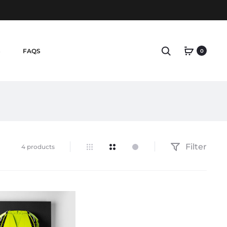
Search
S
FAQS
0
Filter
Alle
4 products
4 Ergebnisse
werden
angezeigt
Nach
Beliebtheit
sortiert