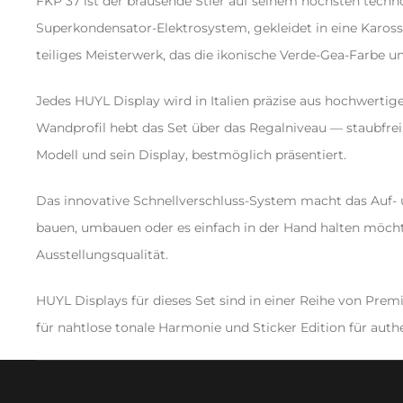
FKP 37 ist der brausende Stier auf seinem höchsten tech
Superkondensator-Elektrosystem, gekleidet in eine Karosser
teiliges Meisterwerk, das die ikonische Verde-Gea-Farbe 
Jedes HUYL Display wird in Italien präzise aus hochwertige
Wandprofil hebt das Set über das Regalniveau — staubfrei
Modell und sein Display, bestmöglich präsentiert.
Das innovative Schnellverschluss-System macht das Auf-
bauen, umbauen oder es einfach in der Hand halten möchtes
Ausstellungsqualität.
HUYL Displays für dieses Set sind in einer Reihe von Premi
für nahtlose tonale Harmonie und Sticker Edition für authe