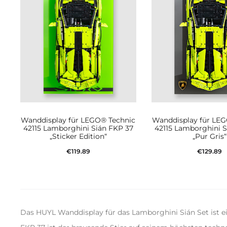
Wanddisplay für LEGO® Technic
Wanddisplay für LE
42115 Lamborghini Sián FKP 37
42115 Lamborghini S
„Sticker Edition“
„Pur Gris“
€
119.89
€
129.89
In den Warenkorb
In den Waren
Das HUYL Wanddisplay für das Lamborghini Sián Set ist 