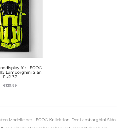
nddisplay für LEGO®
115 Lamborghini Sián
FKP 37
€
129.89
eiterlesen
ten Modelle der LEGO® Kollektion. Der Lamborghini Sián