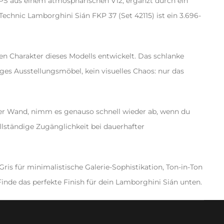
PS aus einem atmosphärischen V12, ergänzt durch ein
Technic Lamborghini Sián FKP 37 (Set 42115) ist ein 3.696-
len Charakter dieses Modells entwickelt. Das schlanke
es Ausstellungsmöbel, kein visuelles Chaos: nur das
der Wand, nimm es genauso schnell wieder ab, wenn du
llständige Zugänglichkeit bei dauerhafter
ris für minimalistische Galerie-Sophistikation, Ton-in-Ton
 Finde das perfekte Finish für dein Lamborghini Sián unten.