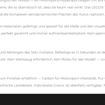
nologischen Niveau — ein Mild-Hybrid-Hypersportwagen mit 819 
ie, die so dramatisch ist, dass sie kaum real wirkt. Das LEGO® 
und die komplexen aerodynamischen Flächen des Autos repliziert.
n Materialien gefertigt und speziell für die Maße und den visuel
, perfekt gerahmt und immer aufmerksamkeitsstark. Kein sperrig
 und Abhängen des Sets mühelos. Befestige es in Sekunden an 
t. Kein Werkzeug erforderlich, kein Risiko für das Modell — vo
um-Finishes erhältlich — Carbon für Motorsport-Intensität, Pur G
ntische Lackdetails. Individuelle Gravur ist ebenfalls verfügbar.