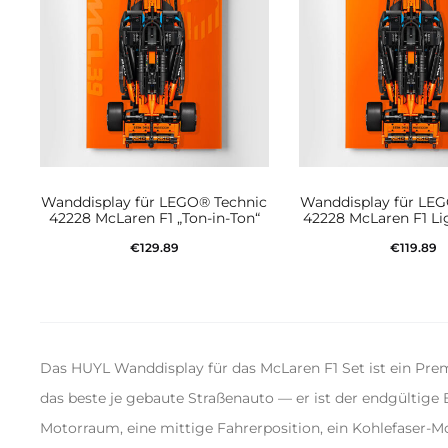
Wanddisplay für LEGO® Technic
Wanddisplay für LE
42228 McLaren F1 „Ton-in-Ton“
42228 McLaren F1 Li
€
129.89
€
119.89
In den Warenkorb
In den Waren
Das HUYL Wanddisplay für das McLaren F1 Set ist ein Pr
das beste je gebaute Straßenauto — er ist der endgültige
Motorraum, eine mittige Fahrerposition, ein Kohlefaser-