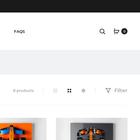
Search
S
FAQS
0
Filter
Alle
8 products
8 Ergebnisse
werden
angezeigt
Nach
Beliebtheit
sortiert