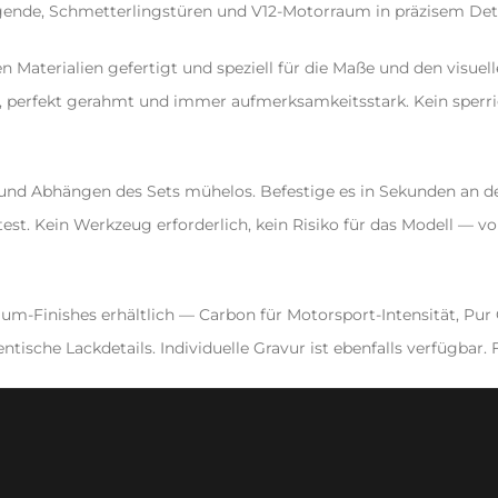
Legende, Schmetterlingstüren und V12-Motorraum in präzisem Deta
n Materialien gefertigt und speziell für die Maße und den visuel
, perfekt gerahmt und immer aufmerksamkeitsstark. Kein sperrig
 und Abhängen des Sets mühelos. Befestige es in Sekunden an 
t. Kein Werkzeug erforderlich, kein Risiko für das Modell — vo
um-Finishes erhältlich — Carbon für Motorsport-Intensität, Pur G
tische Lackdetails. Individuelle Gravur ist ebenfalls verfügbar. 