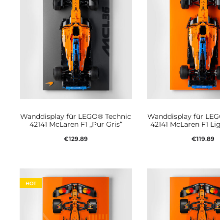
Wanddisplay für LEGO® Technic
Wanddisplay für LE
42141 McLaren F1 „Pur Gris“
42141 McLaren F1 Li
€
129.89
€
119.89
In den Warenkorb
In den Waren
HOT