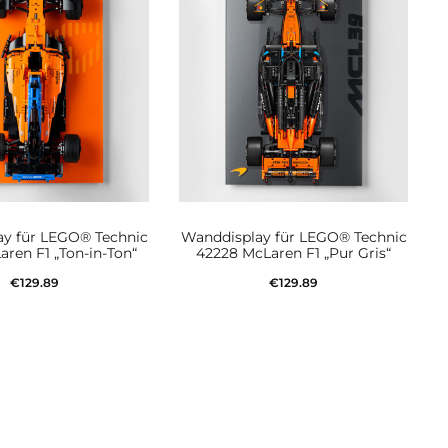
y für LEGO® Technic
Wanddisplay für LEGO® Technic
aren F1 „Ton-in-Ton“
42228 McLaren F1 „Pur Gris“
€
129.89
€
129.89
den Warenkorb
In den Warenkorb