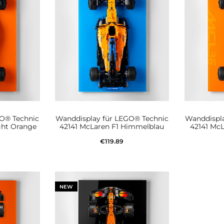
GO® Technic
Wanddisplay für LEGO® Technic
Wanddispla
ght Orange
42141 McLaren F1 Himmelblau
42141 McL
€
119.89
korb
In den Warenkorb
In 
NEW