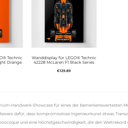
GO® Technic
Wanddisplay für LEGO® Technic
ght Orange
42228 McLaren F1 Black Series
€
129.89
korb
In den Warenkorb
emium-Handwerk-Showcase für eines der bemerkenswertesten Mode
 Beweis dafür, dass kompromisslose Ingenieurkunst etwas Transz
Monocoque und eine Höchstgeschwindigkeit, die den Weltrekord 