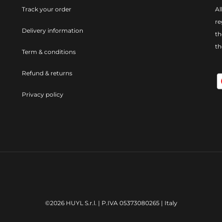
Track your order
Al
re
Delivery information
th
t
Term & conditions
Refund & returns
Privacy policy
©2026 HUYL S.r.l. | P.IVA 05373080265 | Italy