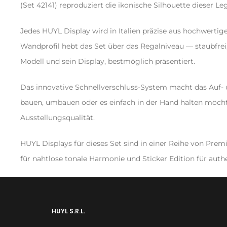
(Set 42141) reproduziert die ikonische Silhouette dieser 
Jedes HUYL Display wird in Italien präzise aus hochwertige
Wandprofil hebt das Set über das Regalniveau — staubfrei
Modell und sein Display, bestmöglich präsentiert.
Das innovative Schnellverschluss-System macht das Auf-
bauen, umbauen oder es einfach in der Hand halten möchtes
Ausstellungsqualität.
HUYL Displays für dieses Set sind in einer Reihe von Premi
für nahtlose tonale Harmonie und Sticker Edition für authen
HUYL S.R.L.