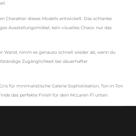
il.
len Charakter dieses Modells entwickelt. Das schlanke
es Ausstellungsmöbel, kein visuelles Chaos: nur das
der Wand, nimm es genauso schnell wieder ab, wenn du
llständige Zugänglichkeit bei dauerhafter
ris für minimalistische Galerie-Sophistikation, Ton-in-Ton
Finde das perfekte Finish für dein McLaren F1 unten.