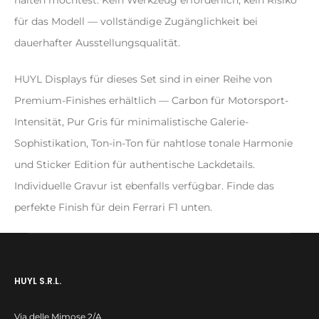
für das Modell — vollständige Zugänglichkeit bei
dauerhafter Ausstellungsqualität.
HUYL Displays für dieses Set sind in einer Reihe von
Premium-Finishes erhältlich — Carbon für Motorsport-
Intensität, Pur Gris für minimalistische Galerie-
Sophistikation, Ton-in-Ton für nahtlose tonale Harmonie
und Sticker Edition für authentische Lackdetails.
Individuelle Gravur ist ebenfalls verfügbar. Finde das
perfekte Finish für dein Ferrari F1 unten.
HUYL S.R.L.
Via delle Mimose 2/A