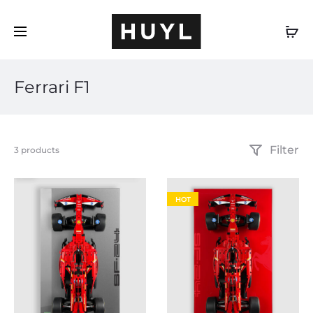
DE
Ferrari F1
Filter
Alle
3 products
3 Ergebnisse
werden
angezeigt
HOT
Nach
Beliebtheit
sortiert