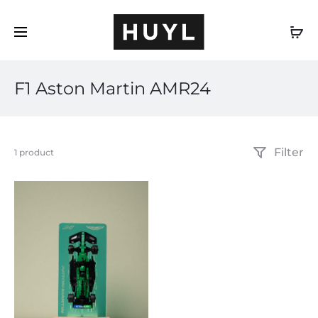
DE
F1 Aston Martin AMR24
Filter
Einzelnes
1 product
Ergebnis
wird
angezeigt