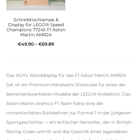
Schreibtischlampe &
Display für LEGO® Speed
Champions 77245 F1 Aston
Martin AMR24
Preisspanne:
€
49.90
–
€
69.89
€49.90
Dieses
Ausführung wählen
bis
Produkt
€69.89
weist
Das HUYL Wanddisplay für das F1 Aston Martin AMR24
mehrere
Set ist ein Premium-Handwerk-Showcase für eines der
Varianten
bemerkenswertesten Modelle der LEGO® Kollektion. Das
auf.
Aston Martin Aramco F1 Team hatte eine der
Die
romantischsten Rückkehren zur Formel 1 in der jüngeren
Optionen
Sportgeschichte — ein britischer Hersteller, der in British
können
Racing Green antritt und das Gewicht eines legendären
auf