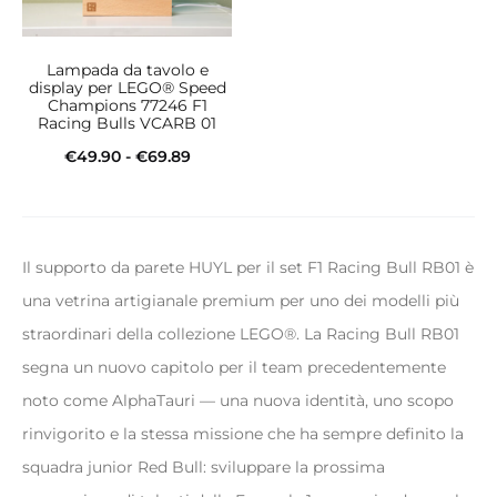
Lampada da tavolo e
display per LEGO® Speed
Champions 77246 F1
Racing Bulls VCARB 01
Fascia
€
49.90
-
€
69.89
Questo
di
Scegli
prodotto
prezzo:
ha
da
Il supporto da parete HUYL per il set F1 Racing Bull RB01 è
più
€49.90
una vetrina artigianale premium per uno dei modelli più
varianti.
a
straordinari della collezione LEGO®. La Racing Bull RB01
Le
€69.89
segna un nuovo capitolo per il team precedentemente
opzioni
noto come AlphaTauri — una nuova identità, uno scopo
possono
rinvigorito e la stessa missione che ha sempre definito la
essere
squadra junior Red Bull: sviluppare la prossima
scelte