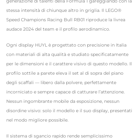
generazione di talenti della Formula 1 gareggiando con la
nella
stessa intensità di chiunque altro in griglia. Il LEGO®
pagina
Speed Champions Racing Bull RB01 riproduce la livrea
del
audace 2024 del team e il profilo aerodinamico.
prodotto
Ogni display HUYL è progettato con precisione in Italia
con materiali di alta qualità e studiato specificatamente
per le dimensioni e il carattere visivo di questo modello. Il
profilo sottile a parete eleva il set al di sopra del piano
degli scaffali — libero dalla polvere, perfettamente
incorniciato e sempre capace di catturare l’attenzione.
Nessun ingombrante mobile da esposizione, nessun
disordine visivo: solo il modello e il suo display, presentati
nel modo migliore possibile.
Il sistema di sgancio rapido rende semplicissimo