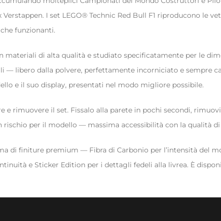
accumulando molteplici Campionati del Mondo Costruttori e Pilot
Max Verstappen. I set LEGO® Technic Red Bull F1 riproducono le 
iche funzionanti.
materiali di alta qualità e studiato specificatamente per le dimen
affali — libero dalla polvere, perfettamente incorniciato e sempre
llo e il suo display, presentati nel modo migliore possibile.
 rimuovere il set. Fissalo alla parete in pochi secondi, rimuovil
rischio per il modello — massima accessibilità con la qualità d
 di finiture premium — Fibra di Carbonio per l’intensità del moto
ità e Sticker Edition per i dettagli fedeli alla livrea. È disponib