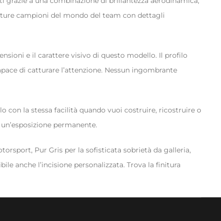
i grazie a una combinazione di brillantezza aerodinamica,
vetture campioni del mondo del team con dettagli
sioni e il carattere visivo di questo modello. Il profilo
 capace di catturare l’attenzione. Nessun ingombrante
o con la stessa facilità quando vuoi costruire, ricostruire o
i un’esposizione permanente.
rsport, Pur Gris per la sofisticata sobrietà da galleria,
ile anche l’incisione personalizzata. Trova la finitura