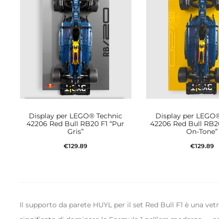
Display per LEGO® Technic
Display per LEGO®
42206 Red Bull RB20 F1 “Pur
42206 Red Bull RB20
Gris”
On-Tone”
€
129.89
€
129.89
Aggiungi al carrello
Aggiungi al ca
Il supporto da parete HUYL per il set Red Bull F1 è una vet