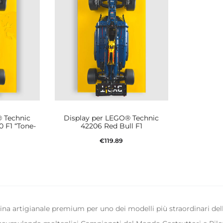
 Technic
Display per LEGO® Technic
 F1 “Tone-
42206 Red Bull F1
€
119.89
Aggiungi al carrello
rrello
rina artigianale premium per uno dei modelli più straordinari del