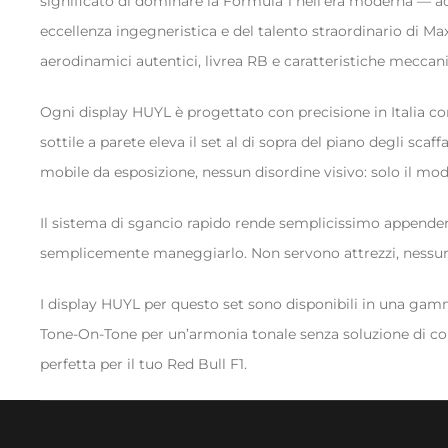
significato di dominare la Formula 1 nell’era moderna — 
eccellenza ingegneristica e del talento straordinario di 
aerodinamici autentici, livrea RB e caratteristiche meccan
Ogni display HUYL è progettato con precisione in Italia con 
sottile a parete eleva il set al di sopra del piano degli sc
mobile da esposizione, nessun disordine visivo: solo il mode
Il sistema di sgancio rapido rende semplicissimo appendere e
semplicemente maneggiarlo. Non servono attrezzi, nessun 
I display HUYL per questo set sono disponibili in una gamma
Tone-On-Tone per un’armonia tonale senza soluzione di continu
perfetta per il tuo Red Bull F1.