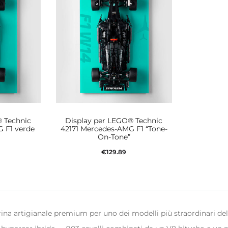
 Technic
Display per LEGO® Technic
 F1 verde
42171 Mercedes-AMG F1 “Tone-
On-Tone”
€
129.89
rrello
Aggiungi al carrello
rina artigianale premium per uno dei modelli più straordinari de