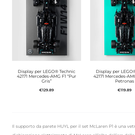
Display per LEGO® Technic
Display per LEGO®
42171 Mercedes-AMG F1 “Pur
42171 Mercedes-AMG
Gris”
Petronas
€
129.89
€
119.89
Aggiungi al carrello
Aggiungi al ca
Il supporto da parete HUYL per il set McLaren P1 è una vet