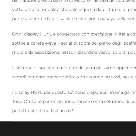
dichiarazione elettrizzante di McLaren all’alba dell’era de
vettura tra la modalità stradale e quella da pista, e una p
porte a diedro e l’iconica livrea arancione papaya della vett
Ogni display HUYL è progettato con precisione in Italia con 
sottile a parete eleva il set al di sopra del piano degli sc
mobile da esposizione, nessun disordine visivo: solo il mode
Il sistema di sgancio rapido rende semplicissimo appendere e
semplicemente maneggiarlo. Non servono attrezzi, nessun 
I display HUYL per questo set sono disponibili in una gamma
Tone-On-Tone per un’armonia tonale senza soluzione di continu
perfetta per il tuo McLaren P1.