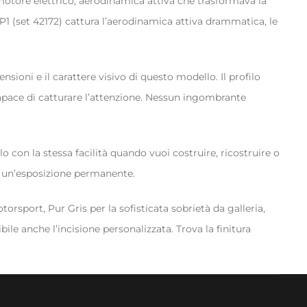
 motore elettrico, aerodinamica attiva che trasformava la
 P1 (set 42172) cattura l’aerodinamica attiva drammatica, le
sioni e il carattere visivo di questo modello. Il profilo
 capace di catturare l’attenzione. Nessun ingombrante
o con la stessa facilità quando vuoi costruire, ricostruire o
i un’esposizione permanente.
rsport, Pur Gris per la sofisticata sobrietà da galleria,
ile anche l’incisione personalizzata. Trova la finitura