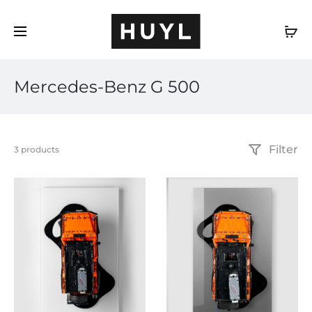
IT
Mercedes-Benz G 500
Filter
Visualizzazione
3 products
di
3
risultati
Popolarità