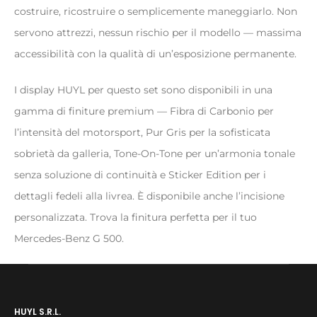
costruire, ricostruire o semplicemente maneggiarlo. Non
servono attrezzi, nessun rischio per il modello — massima
accessibilità con la qualità di un’esposizione permanente.
I display HUYL per questo set sono disponibili in una
gamma di finiture premium — Fibra di Carbonio per
l’intensità del motorsport, Pur Gris per la sofisticata
sobrietà da galleria, Tone-On-Tone per un’armonia tonale
senza soluzione di continuità e Sticker Edition per i
dettagli fedeli alla livrea. È disponibile anche l’incisione
personalizzata. Trova la finitura perfetta per il tuo
Mercedes-Benz G 500.
HUYL S.R.L.