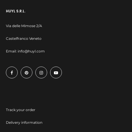
HUYL S.R.L.
Via delle Mimose 2/A
Castelfranco Veneto
Email:
info@huyl.com
Track your order
Delivery information