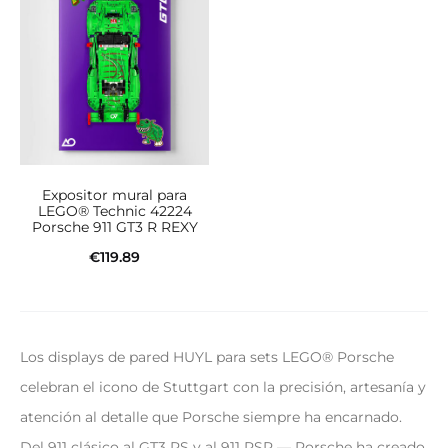
Expositor mural para
LEGO® Technic 42224
Porsche 911 GT3 R REXY
€
119.89
Añadir al carrito
Los displays de pared HUYL para sets LEGO® Porsche
celebran el icono de Stuttgart con la precisión, artesanía y
atención al detalle que Porsche siempre ha encarnado.
Del 911 clásico al GT3 RS y al 911 RSR — Porsche ha creado