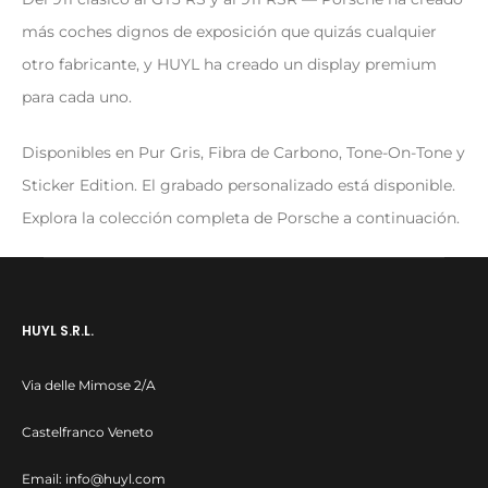
más coches dignos de exposición que quizás cualquier
otro fabricante, y HUYL ha creado un display premium
para cada uno.
Disponibles en Pur Gris, Fibra de Carbono, Tone-On-Tone y
Sticker Edition. El grabado personalizado está disponible.
Explora la colección completa de Porsche a continuación.
HUYL S.R.L.
Via delle Mimose 2/A
Castelfranco Veneto
Email:
info@huyl.com