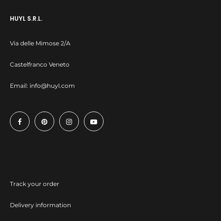
HUYL S.R.L.
Via delle Mimose 2/A
Castelfranco Veneto
Email:
info@huyl.com
Track your order
Delivery information