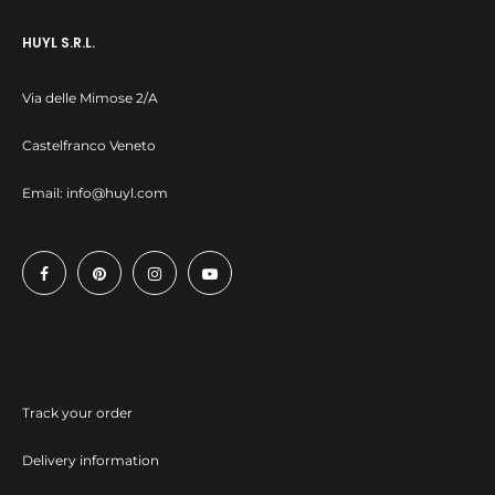
HUYL S.R.L.
Via delle Mimose 2/A
Castelfranco Veneto
Email:
info@huyl.com
Track your order
Delivery information