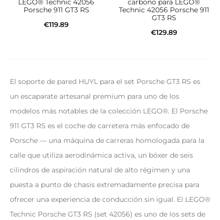
LEGO® Technic 42056
carbono para LEGO®
Porsche 911 GT3 RS
Technic 42056 Porsche 911
GT3 RS
€
119.89
€
129.89
Añadir al carrito
Añadir al carrito
El soporte de pared HUYL para el set Porsche GT3 RS es
un escaparate artesanal premium para uno de los
modelos más notables de la colección LEGO®. El Porsche
911 GT3 RS es el coche de carretera más enfocado de
Porsche — una máquina de carreras homologada para la
calle que utiliza aerodinámica activa, un bóxer de seis
cilindros de aspiración natural de alto régimen y una
puesta a punto de chasis extremadamente precisa para
ofrecer una experiencia de conducción sin igual. El LEGO®
Technic Porsche GT3 RS (set 42056) es uno de los sets de