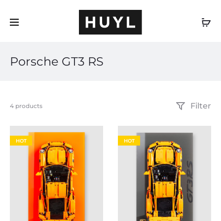
ES
Porsche GT3 RS
Filter
Mostrando
4 products
los
4
resultados
HOT
HOT
Ordenado
por
popularidad