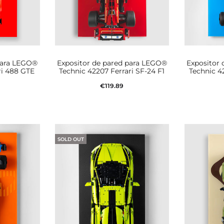
para LEGO®
Expositor de pared para LEGO®
Expositor
ri 488 GTE
Technic 42207 Ferrari SF-24 F1
Technic 4
€
119.89
rito
Añadir al carrito
Aña
SOLD OUT