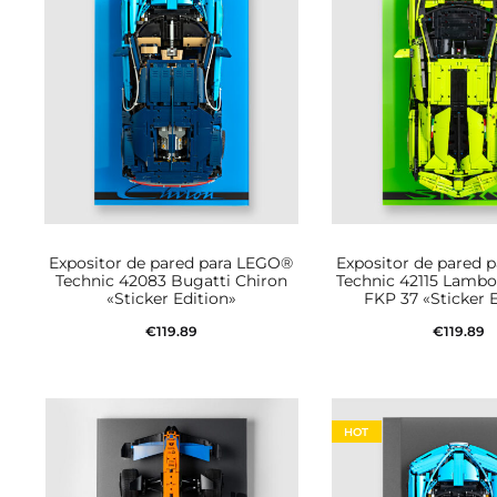
Expositor de pared para LEGO®
Expositor de pared 
Technic 42083 Bugatti Chiron
Technic 42115 Lambo
«Sticker Edition»
FKP 37 «Sticker 
€
119.89
€
119.89
Añadir al carrito
Añadir al car
HOT