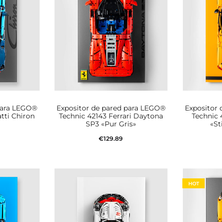
para LEGO®
Expositor de pared para LEGO®
Expositor
tti Chiron
Technic 42143 Ferrari Daytona
Technic
»
SP3 «Pur Gris»
«St
€
129.89
rito
Añadir al carrito
Aña
HOT