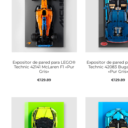
Expositor de pared para LEGO®
Expositor de pared 
Technic 42141 McLaren F1 «Pur
Technic 42083 Buga
Gris»
«Pur Gris
€
129.89
€
129.89
Añadir al carrito
Añadir al car