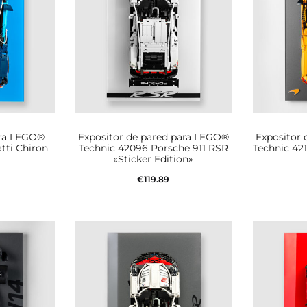
ara LEGO®
Expositor de pared para LEGO®
Expositor
tti Chiron
Technic 42096 Porsche 911 RSR
Technic 42
«Sticker Edition»
€
119.89
rito
Añadir al carrito
Aña