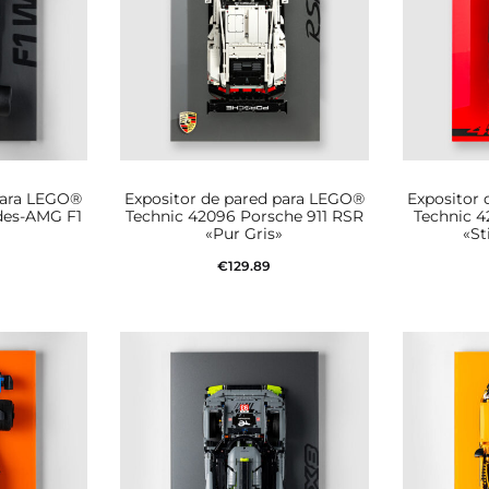
para LEGO®
Expositor de pared para LEGO®
Expositor
des-AMG F1
Technic 42096 Porsche 911 RSR
Technic 4
»
«Pur Gris»
«St
€
129.89
rito
Añadir al carrito
Aña