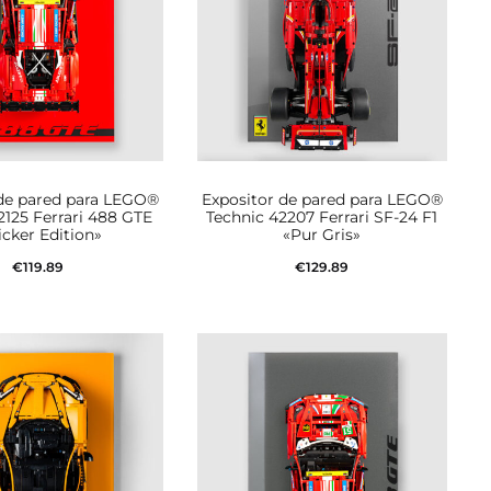
 de pared para LEGO®
Expositor de pared para LEGO®
2125 Ferrari 488 GTE
Technic 42207 Ferrari SF-24 F1
icker Edition»
«Pur Gris»
€
119.89
€
129.89
dir al carrito
Añadir al carrito