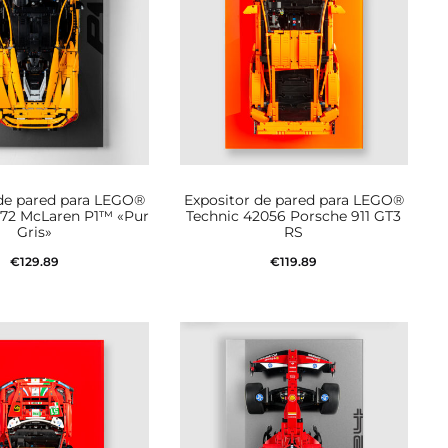
 de pared para LEGO®
Expositor de pared para LEGO®
172 McLaren P1™ «Pur
Technic 42056 Porsche 911 GT3
Gris»
RS
€
129.89
€
119.89
dir al carrito
Añadir al carrito