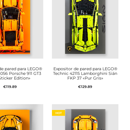
 de pared para LEGO®
Expositor de pared para LEGO®
2056 Porsche 911 GT3
Technic 42115 Lamborghini Sián
ticker Edition»
FKP 37 «Pur Gris»
€
119.89
€
129.89
dir al carrito
Añadir al carrito
HOT