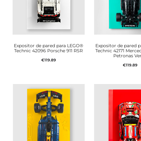
Expositor de pared para LEGO®
Expositor de pared 
Technic 42096 Porsche 911 RSR
Technic 42171 Merce
Petronas Ve
€
119.89
€
119.89
Añadir al carrito
Añadir al car