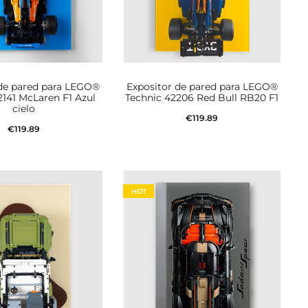
 de pared para LEGO®
Expositor de pared para LEGO®
2141 McLaren F1 Azul
Technic 42206 Red Bull RB20 F1
cielo
€
119.89
€
119.89
Añadir al carrito
dir al carrito
HOT