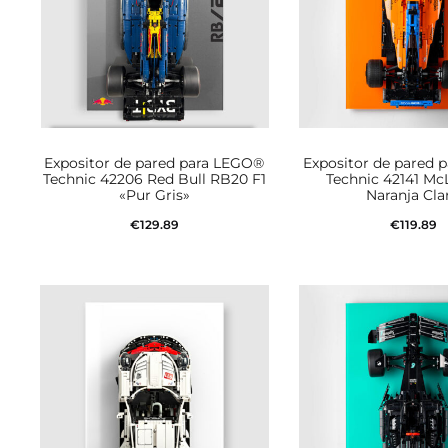
Expositor de pared para LEGO®
Expositor de pared 
Technic 42206 Red Bull RB20 F1
Technic 42141 Mc
«Pur Gris»
Naranja Cla
€
129.89
€
119.89
Añadir al carrito
Añadir al car