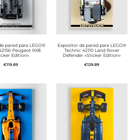
 de pared para LEGO®
Expositor de pared para LEGO®
 42156 Peugeot 9X8
Technic 42110 Land Rover
icker Edition»
Defender «Sticker Edition»
€
119.89
€
129.89
dir al carrito
Añadir al carrito