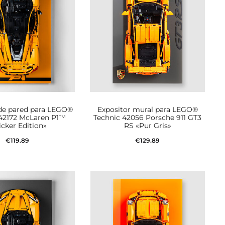
 de pared para LEGO®
Expositor mural para LEGO®
 42172 McLaren P1™
Technic 42056 Porsche 911 GT3
icker Edition»
RS «Pur Gris»
€
119.89
€
129.89
dir al carrito
Añadir al carrito