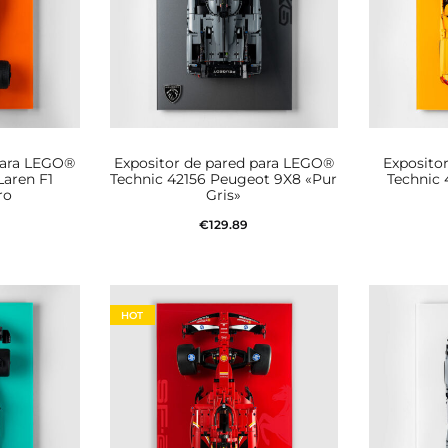
para LEGO®
Expositor de pared para LEGO®
Exposito
Laren F1
Technic 42156 Peugeot 9X8 «Pur
Technic
ro
Gris»
€
129.89
Aña
rito
Añadir al carrito
HOT