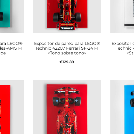
para LEGO®
Expositor de pared para LEGO®
Expositor
des-AMG F1
Technic 42207 Ferrari SF-24 F1
Technic
rde
«Tono sobre tono»
«St
€
129.89
rito
Añadir al carrito
Aña