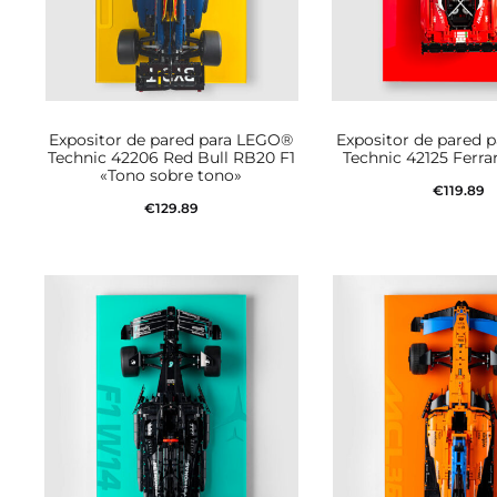
Expositor de pared para LEGO®
Expositor de pared 
Technic 42206 Red Bull RB20 F1
Technic 42125 Ferra
«Tono sobre tono»
€
119.89
€
129.89
Añadir al car
Añadir al carrito