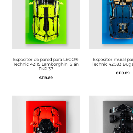
Expositor de pared para LEGO®
Expositor mural p
Technic 42115 Lamborghini Sián
Technic 42083 Buga
FKP 37
€
119.89
€
119.89
Añadir al car
Añadir al carrito