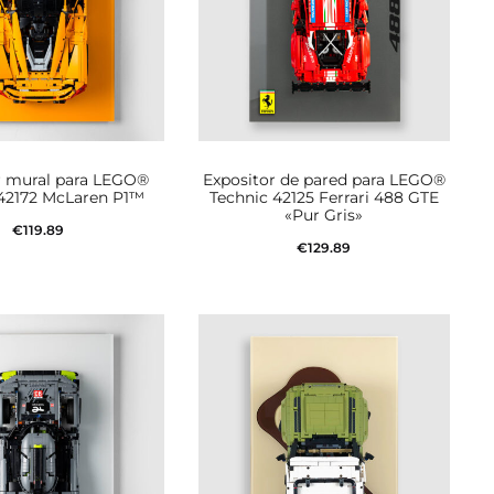
r mural para LEGO®
Expositor de pared para LEGO®
 42172 McLaren P1™
Technic 42125 Ferrari 488 GTE
«Pur Gris»
€
119.89
€
129.89
dir al carrito
Añadir al carrito