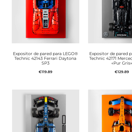
Expositor de pared para LEGO®
Expositor de pared 
Technic 42143 Ferrari Daytona
Technic 42171 Merce
SP3
«Pur Gris
€
119.89
€
129.89
Añadir al carrito
Añadir al car