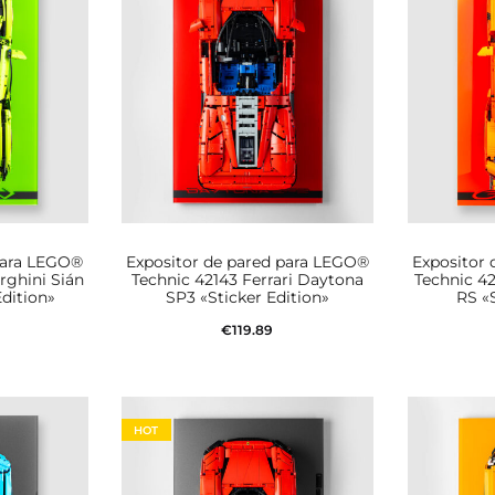
para LEGO®
Expositor de pared para LEGO®
Expositor
rghini Sián
Technic 42143 Ferrari Daytona
Technic 4
Edition»
SP3 «Sticker Edition»
RS «S
€
119.89
rito
Añadir al carrito
Aña
HOT