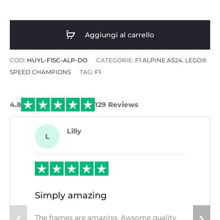
a
Aggiungi al carrello
€69.89
COD:
HUYL-F1SC-ALP-DO
CATEGORIE:
F1 ALPINE A524
,
LEGO®
SPEED CHAMPIONS
TAG:
F1
4.8
129 Reviews
Lilly
L
Simply amazing
The frames are amazing. Awsome quality
❮
❯