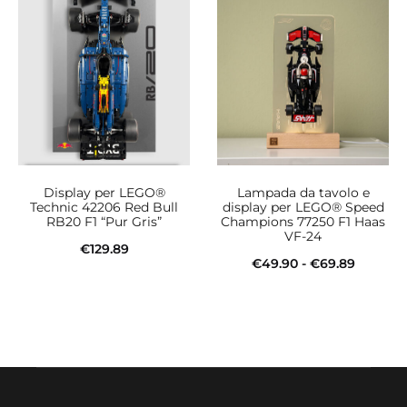
ha
da
più
€49.90
varianti.
a
Le
€69.89
opzioni
possono
essere
Display per LEGO®
Lampada da tavolo e
scelte
Technic 42206 Red Bull
display per LEGO® Speed
RB20 F1 “Pur Gris”
Champions 77250 F1 Haas
nella
VF-24
€
129.89
pagina
Fascia
€
49.90
-
€
69.89
Aggiungi al carrello
del
Questo
di
Scegli
prodotto
prodotto
prezzo:
ha
da
più
€49.90
varianti.
a