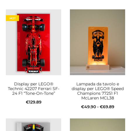
HOT
Display per LEGO®
Lampada da tavolo e
Technic 42207 Ferrari SF-
display per LEGO® Speed
24 F1 “Tone-On-Tone”
Champions 77251 F1
McLaren MCL38
€
129.89
Fascia
€
49.90
-
€
69.89
Aggiungi al carrello
Questo
di
Scegli
prodotto
prezzo: