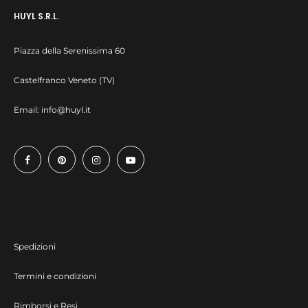
Le
€69.89
HUYL S.R.L.
opzioni
Piazza della Serenissima 60
possono
essere
Castelfranco Veneto (TV)
scelte
Email:
info@huyl.it
nella
pagina
del
prodotto
Spedizioni
Termini e condizioni
Rimborsi e Resi