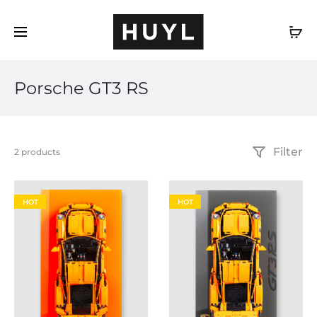
IT
Porsche GT3 RS
Filter
Visualizzazione
2 products
di
2
risultati
HOT
HOT
Popolarità