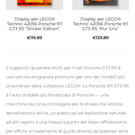
Display per LEGO®
Display per LEGO®
Technic 42056 Porsche 911
Technic 42056 Porsche 911
GT3 RS “Sticker Edition”
GT3 RS “Pur Gris”
€
119.89
€
129.89
Aggiungi al carrello
Aggiungi al carrello
Il supporto da parete HUYL per il set Porsche GT3 RS è
una vetrina artigianale premium per uno dei modelli più
straordinari della collezione LEGO®. La Porsche 911 GT3 RS
è l’auto stradale più focalizzata di Porsche — una
macchina da corsa omologata per la strada che utilizza
aerodinamica attiva, un piatto-sei ad aspirazione naturale
ad alti regimi e una messa a punto del telaio affilatissima
per offrire un’esperienza di guida diversa da qualsiasi altra