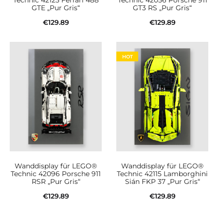
GTE „Pur Gris“
GT3 RS „Pur Gris“
€
129.89
€
129.89
In den Warenkorb
In den Warenkorb
HOT
Wanddisplay für LEGO®
Wanddisplay für LEGO®
Technic 42096 Porsche 911
Technic 42115 Lamborghini
RSR „Pur Gris“
Sián FKP 37 „Pur Gris“
€
129.89
€
129.89
In den Warenkorb
In den Warenkorb