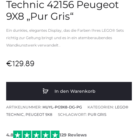
Technic 42156 Peugeot
9X8 „Pur Gris“
Ein dunkles, elegantes Display, das die Farben Ihres LEGO® Sets
richtig zur Geltung bringt und es in ein
atemberaubendes
Wandkunstwerk
verwandelt
.
€
129.89
In den Warenkorb
ARTIKELNUMMER:
HUYL-PG9X8-DG-PG
KATEGORIEN:
LEGO®
TECHNIC
,
PEUGEOT 9X8
SCHLAGWORT:
PUR GRIS
4.8
129 Reviews