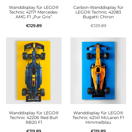
Wanddisplay für LEGO®
Carbon-Wanddisplay für
Technic 42171 Mercedes-
LEGO® Technic 42083
AMG F1 „Pur Gris“
Bugatti Chiron
€
129.89
€
129.89
In den Warenkorb
Weiterlesen
Wanddisplay für LEGO®
Wanddisplay für LEGO®
Technic 42206 Red Bull
Technic 42141 McLaren F1
RB20 F1
Himmelblau
€
119.89
€
119.89